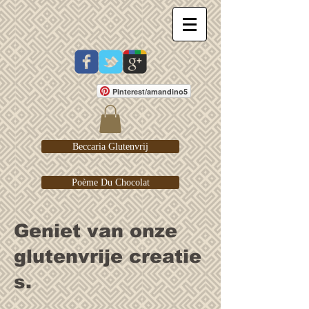
Pinterest/amandino5
Beccaria Glutenvrij
Poème Du Chocolat
Geniet van onze
glutenvrije creatie
s.