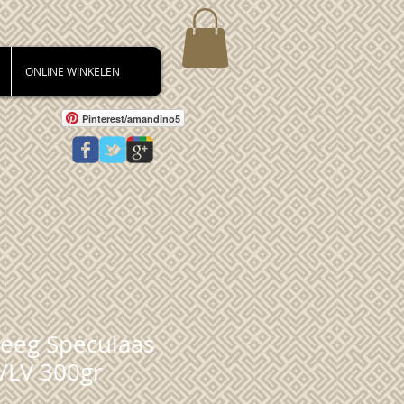
ONLINE WINKELEN
Pinterest/amandino5
eeg Speculaas
/LV 300gr