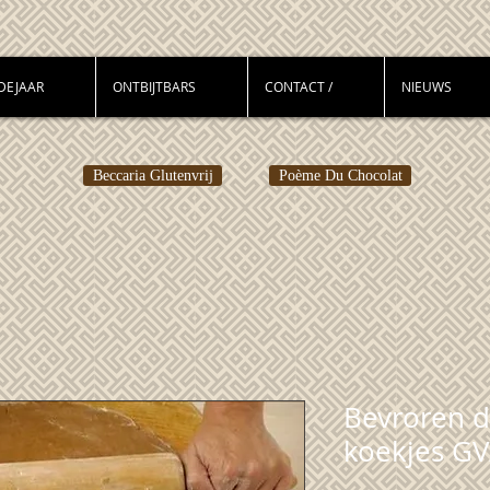
DEJAAR
ONTBIJTBARS
CONTACT /
NIEUWS
Beccaria Glutenvrij
Poème Du Chocolat
Bevroren d
koekjes GV