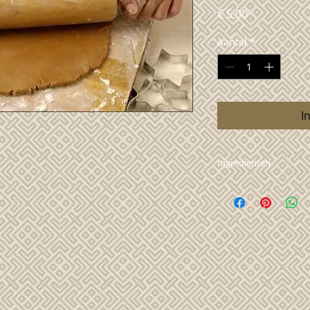
Prijs
€ 5,00
Aantal
*
I
Ingredienten
lactosevrije boter, 
rijstebloem, maisblo
bicarbonaat, specu