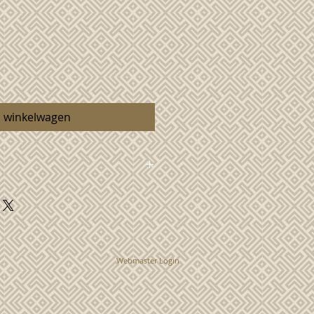
n winkelwagen
aardappelzetmeel, bruine kandij,
em, eieren, tapioca, zout,
laaskruiden, kaneel
Webmaster Login